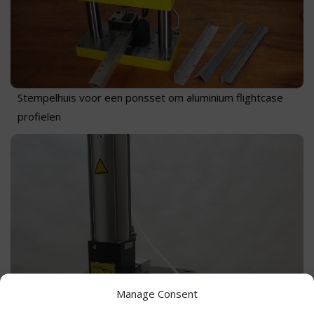
Stempelhuis voor een ponsset om aluminium flightcase
profielen
Manage Consent