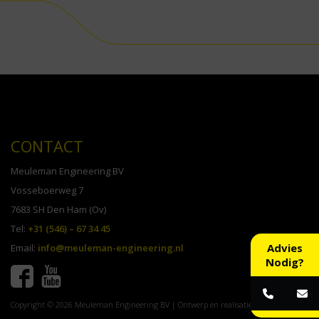
CONTACT
Meuleman Engineering BV
Vosseboerweg 7
7683 SH Den Ham (Ov)
Tel:
+31 (546) – 67 34 45
Advies
Email:
info@meuleman-engineering.nl
Nodig?
Copyright © 2026 Meuleman Engineering BV | Ontwerp en realisatie
Advice