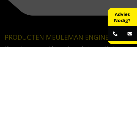
Advies
Nodig?
PRODUCTEN MEULEMAN ENGINEERING
Hieronder een overzicht van de producten van Meuleman
Engineering.
Krachtcilinders
C-Frames
Buizenpons / Kokerpons
Uitklinkers
Radiusknipper / Uithoek
Diverse ponsunit