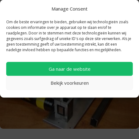
Afdrukcilinder om buis van de doorn af te drukken wanneer
Manage Consent
deze klemt.
Aanbevolen bij ponsgaten groter dan +/- 40% van de
Om de beste ervaringen te bieden, gebruiken wij technologieën zoals
binnendiameter van de buis.
cookies om informatie over je apparaat op te slaan en/of te
raadplegen. Door in te stemmen met deze technologieën kunnen wij
gegevens zoals surfgedrag of unieke ID's op deze site verwerken. Als je
geen toestemming geeft of uw toestemming intrekt, kan dit een
nadelige invloed hebben op bepaalde functies en mogelijkheden.
Ga naar de website
Bekijk voorkeuren